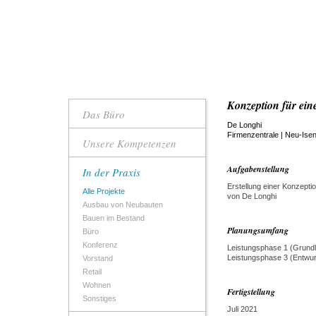
Konzeption für ein
Das Büro
De Longhi
Firmenzentrale | Neu-Ise
Unsere Kompetenzen
Aufgabenstellung
In der Praxis
Erstellung einer Konzeptio
Alle Projekte
von De Longhi
Ausbau von Neubauten
Bauen im Bestand
Planungsumfang
Büro
Konferenz
Leistungsphase 1 (Grundl
Leistungsphase 3 (Entwur
Vorstand
Retail
Wohnen
Fertigstellung
Sonstiges
Juli 2021