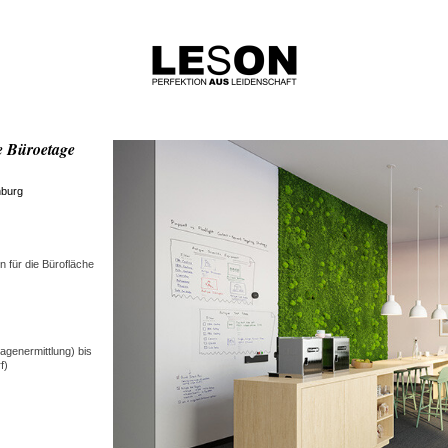
e Büroetage
nburg
n für die Bürofläche
agenermittlung) bis
f)