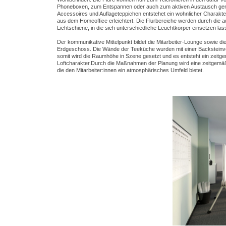
Phoneboxen, zum Entspannen oder auch zum aktiven Austausch genu
Accessoires und Auflageteppichen entstehet ein wohnlicher Charakte
aus dem Homeoffice erleichtert. Die Flurbereiche werden durch die 
Lichtschiene, in die sich unterschiedliche Leuchtkörper einsetzen lass
Der kommunikative Mittelpunkt bildet die Mitarbeiter-Lounge sowie di
Erdgeschoss. Die Wände der Teeküche wurden mit einer Backsteinv
somit wird die Raumhöhe in Szene gesetzt und es entsteht ein zeitg
Loftcharakter.Durch die Maßnahmen der Planung wird eine zeitgemäße
die den Mitarbeiter:innen ein atmosphärisches Umfeld bietet.