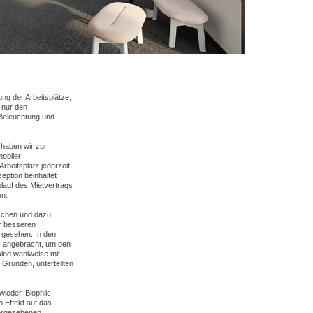
ng der Arbeitsplätze,
 nur den
 Beleuchtung und
 haben wir zur
mobiler
rbeitsplatz jederzeit
eption beinhaltet
lauf des Mietvertrags
en.
ischen und dazu
r besseren
rgesehen. In den
s angebracht, um den
sind wahlweise mit
Gründen, unterteilten
ieder. Biophilc
n Effekt auf das
vorgesehenen