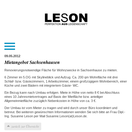
09.05.2012
Mietangebot Sachsenhausen
Renovierungsnotwendige Fläche für Wohnzwecke in Sachsenhause zu mieten.
6 Zimmer im 5.OG mit Skylineblick und Aufzug. Ca. 200 qm Wohnfläche mit drei
Schlaf- bzw. Gästezimmern, 1 Arbeitszimmer, einem großzügigem Wohnbereich, einer
Küche und zwei Bädern mit integriertem Gäste- WC.
Ein Bezug kann nach Umbau erfolgen. Miete in Höhe von netto 8 € bei Abschluss
eines 10 Jahresmietvertrages auf Basis der Mietfläche bzw. anteiliger
Allgemeinmietfläche zuzüglich Nebenkosten in Höhe von ca. 3 €.
Der Umbau ist vom Mieter zu tragen und wird durch unser Büro koordiniert und
betreut. Bei weiteren gewünschten Informationen wenden Sie sich bitte an Frau Dipl.-
Ing. Susanne Leson per Mail Susanne.Leson(at)Leson.de.
zurück zur Übersicht