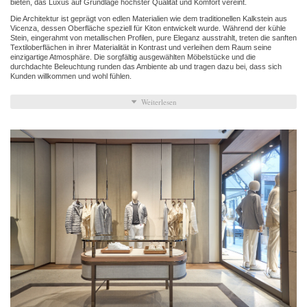
bieten, das Luxus auf Grundlage höchster Qualität und Komfort vereint.
Die Architektur ist geprägt von edlen Materialien wie dem traditionellen Kalkstein aus
Vicenza, dessen Oberfläche speziell für Kiton entwickelt wurde. Während der kühle
Stein, eingerahmt von metallischen Profilen, pure Eleganz ausstrahlt, treten die sanften
Textiloberflächen in ihrer Materialität in Kontrast und verleihen dem Raum seine
einzigartige Atmosphäre. Die sorgfältig ausgewählten Möbelstücke und die
durchdachte Beleuchtung runden das Ambiente ab und tragen dazu bei, dass sich
Kunden willkommen und wohl fühlen.
Weiterlesen